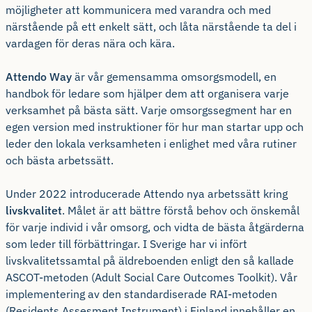
möjligheter att kommunicera med varandra och med
närstående på ett enkelt sätt, och låta närstående ta del i
vardagen för deras nära och kära.
Attendo Way
är vår gemensamma omsorgsmodell, en
handbok för ledare som hjälper dem att organisera varje
verksamhet på bästa sätt. Varje omsorgssegment har en
egen version med instruktioner för hur man startar upp och
leder den lokala verksamheten i enlighet med våra rutiner
och bästa arbetssätt.
Under 2022 introducerade Attendo nya arbetssätt kring
livskvalitet
. Målet är att bättre förstå behov och önskemål
för varje individ i vår omsorg, och vidta de bästa åtgärderna
som leder till förbättringar. I Sverige har vi infört
livskvalitetssamtal på äldreboenden enligt den så kallade
ASCOT-metoden (Adult Social Care Outcomes Toolkit). Vår
implementering av den standardiserade RAI-metoden
(Residents Assesment Instrument) i Finland innehåller en