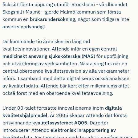
fick sitt första uppdrag utanför Stockholm - vårdboendet
Skogshill i Malmö - gjorde Malmö kommun som första
kommun en
brukarundersökning
, något som tidigare inte
ansetts nödvändigt.
De kommande tio åren sker en lång rad
kvalitetsinnovationer. Attendo inför en egen central
medicinskt ansvarig sjuksköterska (MAS)
för uppföljning
och utvärdering av verksamheten. Nästa steg tas när en
central oberoende kvalitetsrevision av alla verksamheter
införs. I samband med detta digitaliseras också analysen
av kvalitetsdata. Attendo blir kort efter millenniumskiftet
också först med en oberoende kvalitetsavdelning.
Under 00-talet fortsatte innovationerna inom
digitala
kvalitetshjälpmedel
. År 2005 skapar Attendo det första
prisvinnande
kvalitetssystemet AQ05
. Därefter
introducerar Attendo
elektronisk inrapportering av
kvalitetsdata
. Systemet har uppdaterades i omgångar och