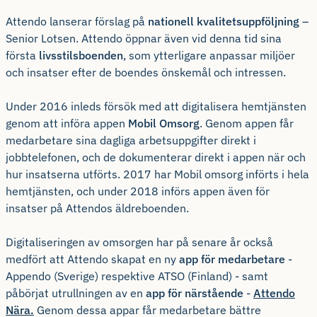
Attendo lanserar förslag på
nationell kvalitetsuppföljning
–
Senior Lotsen. Attendo öppnar även vid denna tid sina
första
livsstilsboenden
, som ytterligare anpassar miljöer
och insatser efter de boendes önskemål och intressen.
Under 2016 inleds försök med att digitalisera hemtjänsten
genom att införa appen
Mobil Omsorg
. Genom appen får
medarbetare sina dagliga arbetsuppgifter direkt i
jobbtelefonen, och de dokumenterar direkt i appen när och
hur insatserna utförts. 2017 har Mobil omsorg införts i hela
hemtjänsten, och under 2018 införs appen även för
insatser på Attendos äldreboenden.
Digitaliseringen av omsorgen har på senare år också
medfört att Attendo skapat en ny
app för medarbetare
-
Appendo (Sverige) respektive ATSO (Finland) - samt
påbörjat utrullningen av en
app för närstående
-
Attendo
Nära.
Genom dessa appar får medarbetare bättre